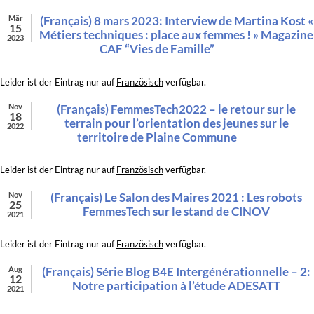
Mär
(Français) 8 mars 2023: Interview de Martina Kost «
15
Métiers techniques : place aux femmes ! » Magazine
2023
CAF “Vies de Famille”
Leider ist der Eintrag nur auf
Französisch
verfügbar.
Nov
(Français) FemmesTech2022 – le retour sur le
18
terrain pour l’orientation des jeunes sur le
2022
territoire de Plaine Commune
Leider ist der Eintrag nur auf
Französisch
verfügbar.
Nov
(Français) Le Salon des Maires 2021 : Les robots
25
FemmesTech sur le stand de CINOV
2021
Leider ist der Eintrag nur auf
Französisch
verfügbar.
Aug
(Français) Série Blog B4E Intergénérationnelle – 2:
12
Notre participation à l’étude ADESATT
2021