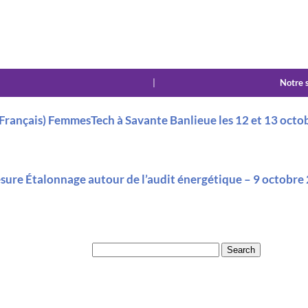
|
Notre 
(Français) FemmesTech à Savante Banlieue les 12 et 13 octo
esure Étalonnage autour de l’audit énergétique – 9 octobre
Search for:
Recent Posts