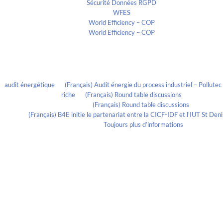
Sécurité Données RGPD
WFES
World Efficiency – COP
World Efficiency – COP
Recent Comments
audit énergétique
on
(Français) Audit énergie du process industriel – Pollute
riche
on
(Français) Round table discussions
lmportant
on
(Français) Round table discussions
ortant
on
(Français) B4E initie le partenariat entre la CICF-IDF et l’IUT St De
Evelia Axon
on
Toujours plus d’informations
Calendrier