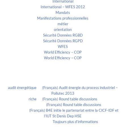
International
International – WFES 2012
Mandats
Manifestations professionnelles
métier
orientation
Sécurité Données RGBD
Sécurité Données RGPD
WFES
World Efficiency – COP
World Efficiency – COP
Recent Comments
audit énergétique
on
(Français) Audit énergie du process industriel –
Pollutec 2013
riche
on
(Français) Round table discussions
lmportant
on
(Français) Round table discussions
lmportant
on
(Français) B4E initie le partenariat entre la CICF-IDF et
l’IUT St Denis Dep HSE
Evelia Axon
on
Toujours plus d’informations