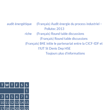
Recent Comments
audit énergétique
on
(Français) Audit énergie du process industriel –
Pollutec 2013
riche
on
(Français) Round table discussions
lmportant
on
(Français) Round table discussions
lmportant
on
(Français) B4E initie le partenariat entre la CICF-IDF et
l’IUT St Denis Dep HSE
Evelia Axon
on
Toujours plus d’informations
Calendrier
May 2022
T
W
T
F
S
S
1
3
4
5
6
7
8
10
11
12
13
14
15
17
18
19
20
21
22