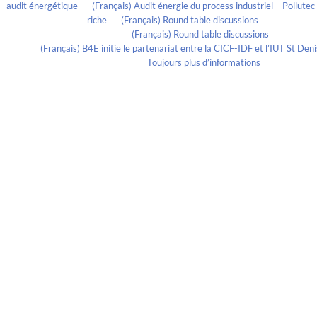
audit énergétique
on
(Français) Audit énergie du process industriel – Pollute
riche
on
(Français) Round table discussions
lmportant
on
(Français) Round table discussions
ortant
on
(Français) B4E initie le partenariat entre la CICF-IDF et l’IUT St De
Evelia Axon
on
Toujours plus d’informations
Calendrier
Archives