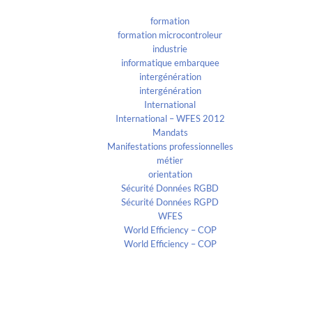
formation
formation microcontroleur
industrie
informatique embarquee
intergénération
intergénération
International
International – WFES 2012
Mandats
Manifestations professionnelles
métier
orientation
Sécurité Données RGBD
Sécurité Données RGPD
WFES
World Efficiency – COP
World Efficiency – COP
Recent Comments