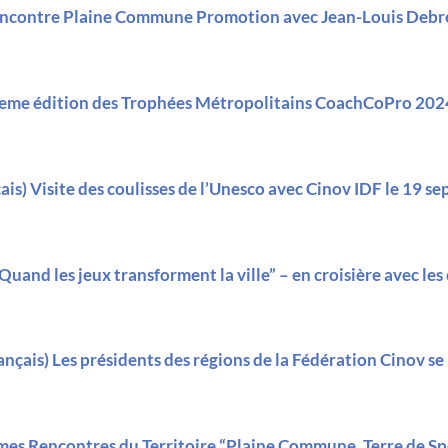
encontre Plaine Commune Promotion avec Jean-Louis Debré
5eme édition des Trophées Métropolitains CoachCoPro 2024
ais) Visite des coulisses de l’Unesco avec Cinov IDF le 19 
“Quand les jeux transforment la ville” – en croisière avec les
ançais) Les présidents des régions de la Fédération Cinov se
emes Rencontres du Territoire “Plaine Commune, Terre de S