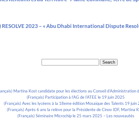
) RESOLVE 2023 – « Abu Dhabi International Dispute Resol
Search for:
Recent Posts
rançais) Martina Kost candidate pour les élections au Conseil d’Administration d
(Français) Participation à l’AG de l’ATEE le 19 juin 2025
(Français) Avec les lycéens à la 18eme édition Mosaïque des Talents 19 juin
(Français) Après 6 ans la relève pour la Présidente de Cinov IDF, Martina 
(Français) Séminaire Microchip le 25 mars 2025 – Les nouveautés
Categories