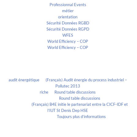
Professionnal Events
métier
orientation
Sécurité Données RGBD
Sécurité Données RGPD
WFES
World Efficiency – COP
World Efficiency – COP
Recent Comments
audit énergétique
on
(Français) Audit énergie du process industriel –
Pollutec 2013
riche
on
Round table discussions
lmportant
on
Round table discussions
lmportant
on
(Français) B4E initie le partenariat entre la CICF-IDF et
l’IUT St Denis Dep HSE
Evelia Axon
on
Toujours plus d’informations