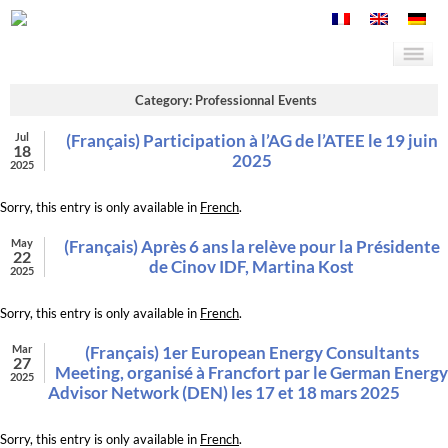
Category: Professionnal Events
Jul
(Français) Participation à l’AG de l’ATEE le 19 juin
18
2025
2025
Sorry, this entry is only available in
French
.
May
(Français) Après 6 ans la relève pour la Présidente
22
de Cinov IDF, Martina Kost
2025
Sorry, this entry is only available in
French
.
Mar
(Français) 1er European Energy Consultants
27
Meeting, organisé à Francfort par le German Energy
2025
Advisor Network (DEN) les 17 et 18 mars 2025
Sorry, this entry is only available in
French
.