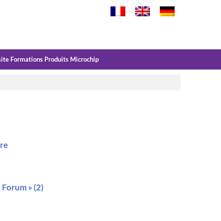
site Formations Produits Microchip
ire
Forum » (2)