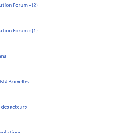
ution Forum » (2)
ution Forum » (1)
ans
EN à Bruxelles
 des acteurs
évolutions