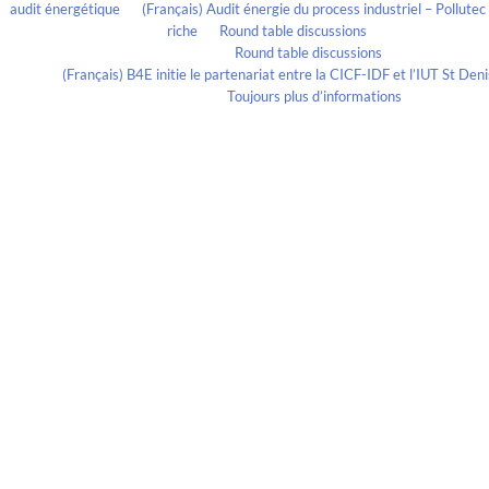
audit énergétique
on
(Français) Audit énergie du process industriel – Pollute
riche
on
Round table discussions
lmportant
on
Round table discussions
ortant
on
(Français) B4E initie le partenariat entre la CICF-IDF et l’IUT St De
Evelia Axon
on
Toujours plus d’informations
Calendrier
Archives