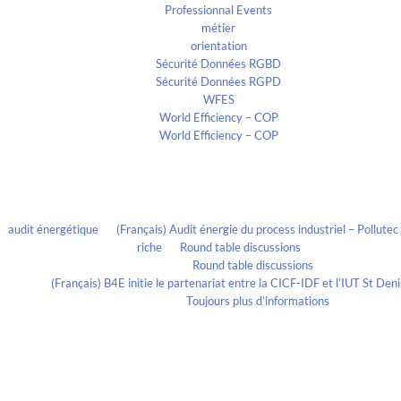
Professionnal Events
métier
orientation
Sécurité Données RGBD
Sécurité Données RGPD
WFES
World Efficiency – COP
World Efficiency – COP
Recent Comments
audit énergétique
on
(Français) Audit énergie du process industriel – Pollute
riche
on
Round table discussions
lmportant
on
Round table discussions
ortant
on
(Français) B4E initie le partenariat entre la CICF-IDF et l’IUT St De
Evelia Axon
on
Toujours plus d’informations
Calendrier