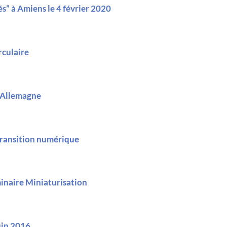
és” à Amiens le 4 février 2020
rculaire
n Allemagne
 transition numérique
minaire Miniaturisation
juin 2016