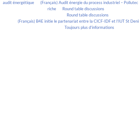
audit énergétique
on
(Français) Audit énergie du process industriel – Pollute
riche
on
Round table discussions
lmportant
on
Round table discussions
ortant
on
(Français) B4E initie le partenariat entre la CICF-IDF et l’IUT St De
Evelia Axon
on
Toujours plus d’informations
Calendrier
Archives