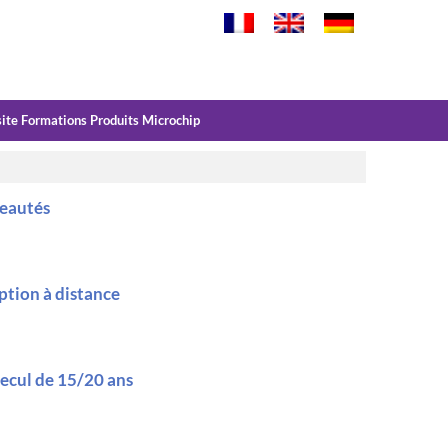
site Formations Produits Microchip
veautés
ption à distance
recul de 15/20 ans