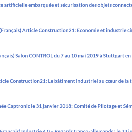
ce artificielle embarquée et sécurisation des objets connect
(Français) Article Construction21: Économie et industrie ci
ançais) Salon CONTROL du 7 au 10 mai 2019 à Stuttgart e
ticle Construction21: Le bâtiment industriel au cœur de la
née Captronic le 31 janvier 2018: Comité de Pilotage et Sé
(Français) Industrie 4.0 – Regards franco-allemands : le 23 